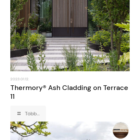
2023.01.12.
Thermory® Ash Cladding on Terrace
11
Több...