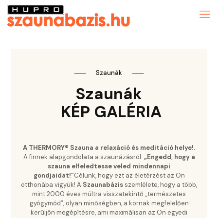
⸺
Szaunák
⸺
Szaunák
KÉP GALÉRIA
A THERMORY® Szauna a relaxáció és meditáció helye!.
A finnek alapgondolata a szaunázásról:
„Engedd, hogy a
szauna elfeledtesse veled mindennapi
gondjaidat!”
Célunk, hogy ezt az életérzést az Ön
otthonába vigyük! A
Szaunabázis
szemlélete, hogy a több,
mint 2000 éves múltra visszatekintő „természetes
gyógymód”, olyan minőségben, a kornak megfelelően
kerüljön megépítésre, ami maximálisan az Ön egyedi