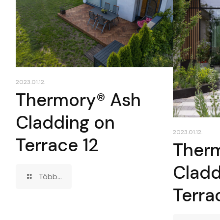
2023.01.12.
Thermory® Ash
Cladding on
2023.01.12.
Terrace 12
Ther
Cladd
Több...
Terrac