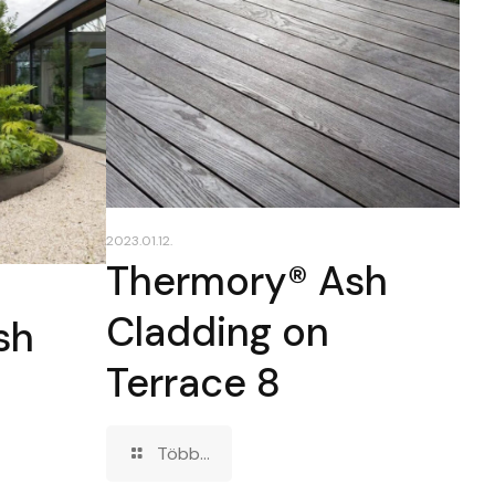
2023.01.12.
Thermory® Ash
Cladding on
sh
Terrace 8
Több...