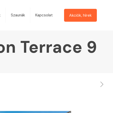
Akciók, hírek
k
Szaunák
Kapcsolat
on Terrace 9