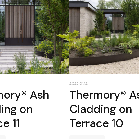
2023.01.12.
mory® Ash
Thermory® A
ing on
Cladding on
e 11
Terrace 10