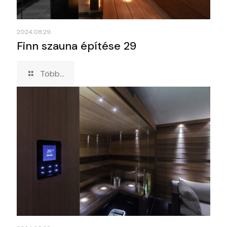
2024.08.29.
Finn szauna építése 29
Több...