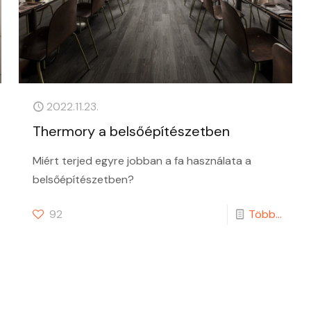
2022.11.23.
Thermory a belsőépítészetben
Miért terjed egyre jobban a fa használata a
belsőépítészetben?
92
Több...