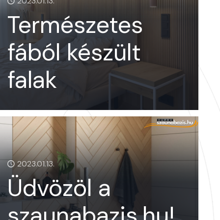
2023.01.13.
Természetes
fából készült
falak
2023.01.13.
Üdvözöl a
szaunabazis.hu!