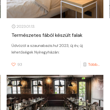
2023.01.13.
Természetes fából készült falak
Üdvözöl a szaunabazis.hu! 2023, új év, új
lehetőségek Nyíregyházán:
93
Több...