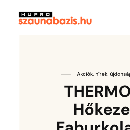
⸺
Akciók, hírek, újdons
THERMO
Hőkeze
Faburkol