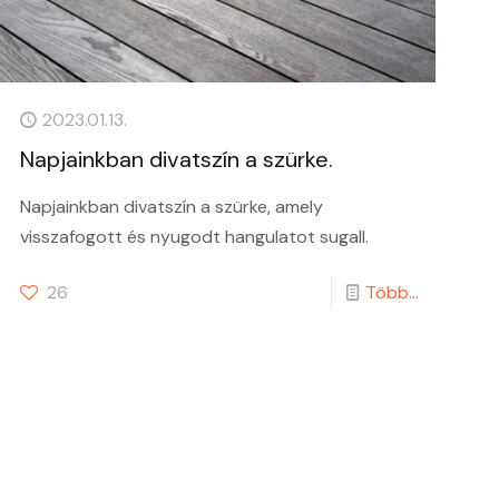
2023.01.13.
Napjainkban divatszín a szürke.
Napjainkban divatszín a szürke, amely
visszafogott és nyugodt hangulatot sugall.
26
Több...