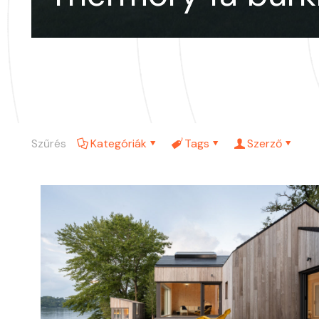
Szűrés
Kategóriák
Tags
Szerző