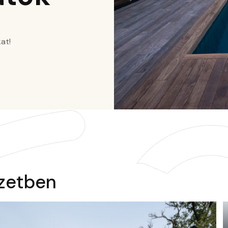
at!
szetben