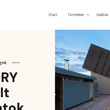
Start
Termékek
Galéria
ágok
⸺
RY
lt
atok