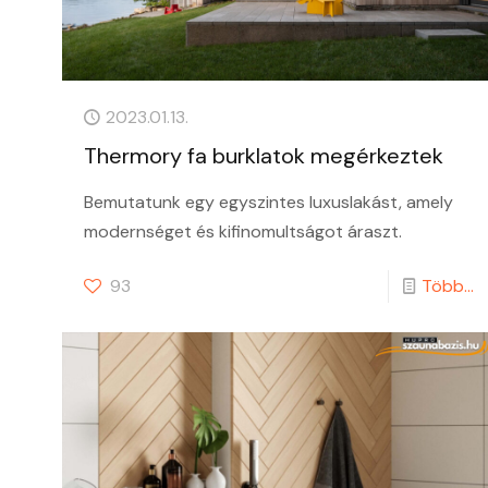
2023.01.13.
Thermory fa burklatok megérkeztek
Bemutatunk egy egyszintes luxuslakást, amely
modernséget és kifinomultságot áraszt.
93
Több...