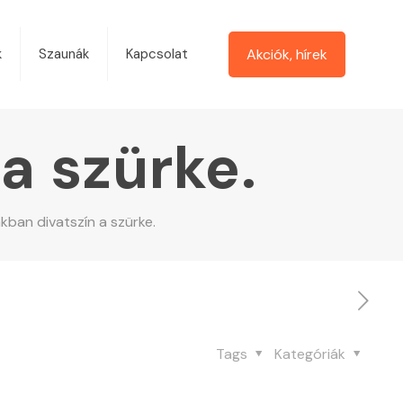
Akciók, hírek
k
Szaunák
Kapcsolat
a szürke.
kban divatszín a szürke.
Tags
Kategóriák