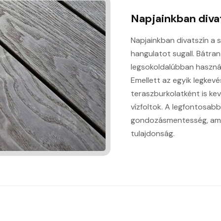
Napjainkban divat
Napjainkban divatszín a 
hangulatot sugall. Bátra
legsokoldalúbban használ
Emellett az egyik legkevé
teraszburkolatként is kev
vízfoltok. A legfontosab
gondozásmentesség, amel
tulajdonság.