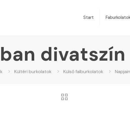
Start
Faburkolato
ban divatszín 
ok
Kültéri burkolatok
Külső falburkolatok
Napjain