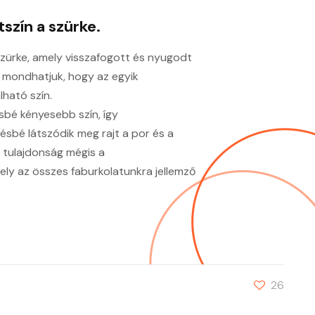
szín a szürke.
szürke, amely visszafogott és nyugodt
n mondhatjuk, hogy az egyik
ható szín.
sbé kényesebb szín, így
ésbé látszódik meg rajt a por és a
b tulajdonság mégis a
y az összes faburkolatunkra jellemző
26