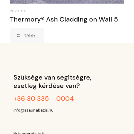
2023.01.11.
Thermory® Ash Cladding on Wall 5
Több...
Szüksége van segítségre,
esetleg kérdése van?
+36 30 335 - 0004
info@szaunabazis.hu
Nyitvatartási idő