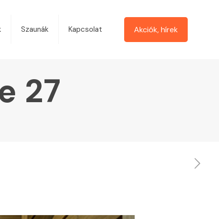
Akciók, hírek
k
Szaunák
Kapcsolat
e 27