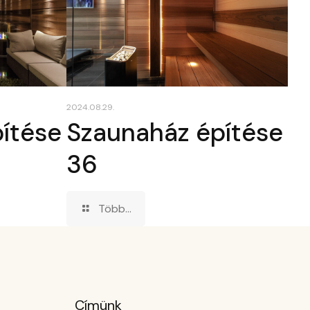
2024.08.29.
ítése
Szaunaház építése
36
Több...
Címünk