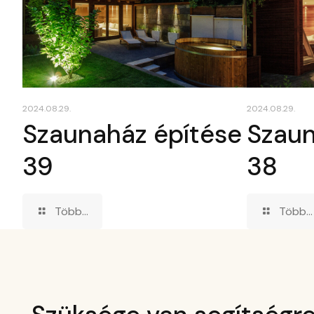
2024.08.29.
2024.08.29.
Szaunaház építése
Szaun
39
38
Több...
Több...