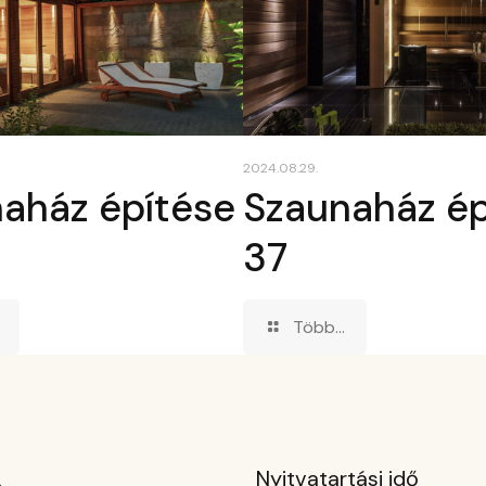
2024.08.29.
aház építése
Szaunaház ép
37
Több...
Nyitvatartási idő