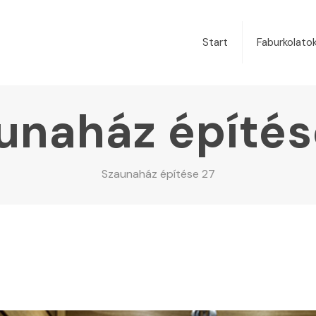
Start
Faburkolato
unaház építés
Szaunaház építése 27