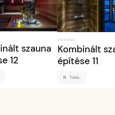
2024.08.29.
nált szauna
Kombinált sz
se 12
építése 11
Több...