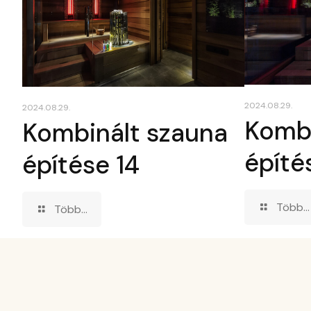
2024.08.29.
2024.08.29.
Kombi
Kombinált szauna
építé
építése 14
Több...
Több...