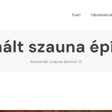
Start
Faburkolato
ált szauna épí
Kombinált szauna építése 13