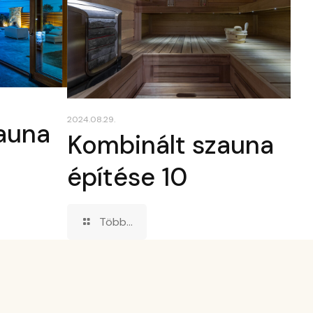
2024.08.29.
auna
Kombinált szauna
építése 10
Több...