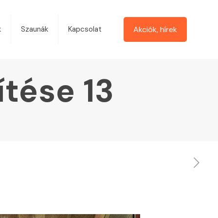
Akciók, hírek
k
Szaunák
Kapcsolat
tése 13