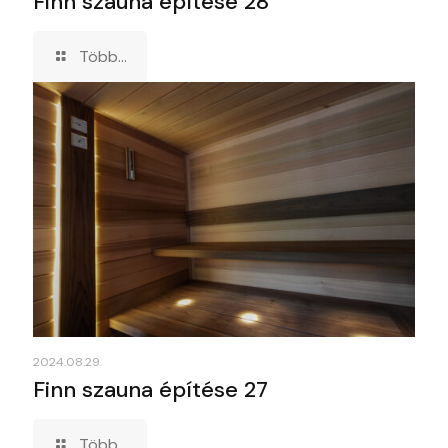
Finn szauna építése 28
Több...
2024.08.29.
Finn szauna építése 27
Több...