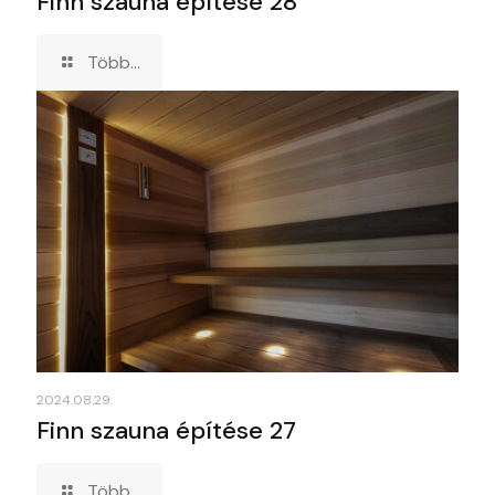
Finn szauna építése 28
Több...
2024.08.29.
Finn szauna építése 27
Több...