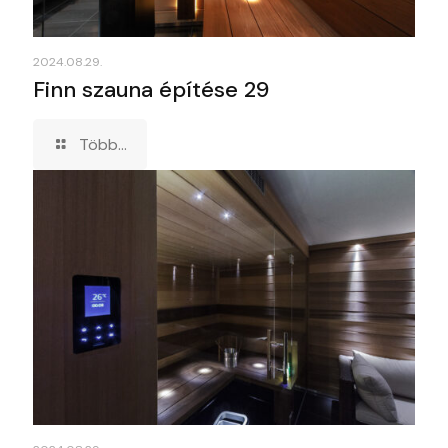
2024.08.29.
Finn szauna építése 29
Több...